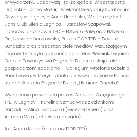
W wydarzeniu udział wzięli także goście: Wicestarosta
Legnicki – Janina Mazur, Dyrektor Delegatury Kuratorium
Oświaty w Legnicy – Anna Urbańska, Wiceprezydent
Lions Club Silesia Legnica – Jarosław Szapował,
honorowi członkowie TPD – Elżbieta Palej oraz Elżbieta
Drążkiewicz-Kierzkowska, Prezes DOR TPD – Dariusz
Kunaszko oraz przedstawiciele mediów. Wzruszającym
momentem była obecność pani Ireny Pleśniak. Legnicki
Oddział Towarzystwa Przyjaciół Dzieci dziękuje także
gospodarzom spotkania – Collegium Witelona Uczelnia
Państwowa, w którym działa pierwsze i jedyne w Polsce
studenckie koło Przyjaciół Dzieci „Uśmiech Dziecka”.
Wydarzenie prowadziła prezes Oddziału Okręgowego
TPD w Legnicy – Karolina Szmuc wraz z członkami
Zarządu – Aliną Tarnawską (wiceprezesem) oraz
Arturem Wirą (członkiem zarządu).
fot. Adam Kobel (sekretarz DOR TPD)