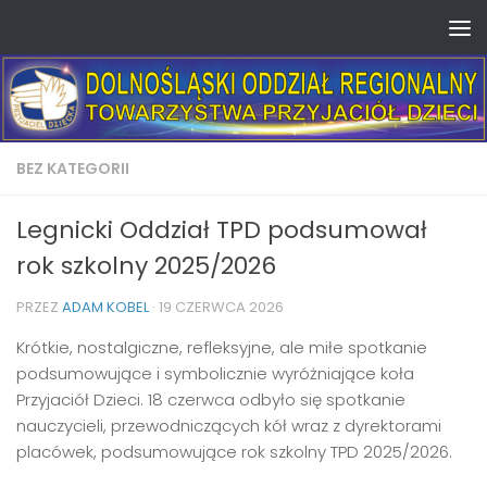
Skip to content
BEZ KATEGORII
Legnicki Oddział TPD podsumował
rok szkolny 2025/2026
PRZEZ
ADAM KOBEL
·
19 CZERWCA 2026
Krótkie, nostalgiczne, refleksyjne, ale miłe spotkanie
podsumowujące i symbolicznie wyróżniające koła
Przyjaciół Dzieci. 18 czerwca odbyło się spotkanie
nauczycieli, przewodniczących kół wraz z dyrektorami
placówek, podsumowujące rok szkolny TPD 2025/2026.