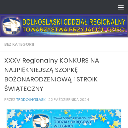
Skip to content
BEZ KATEGORII
XXXV Regionalny KONKURS NA
NAJPIĘKNIEJSZĄ SZOPKĘ
BOŻONARODZENIOWĄ i STROIK
ŚWIĄTECZNY
PRZEZ
TPDDOLNYSLASK
·
22 PAŹDZIERNIKA 2024